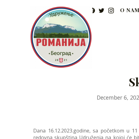
Skip
FACEBOOK
TWITTER
INSTAG
to
O NA
content
Udruženje Romanija 
S
December 6, 20
Dana 16.12.2023.godine, sa početkom u 11
redovna skupština Udruženja na kojoj će bit