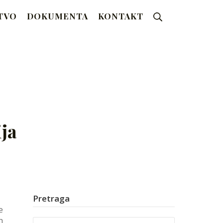
Search
TVO
DOKUMENTA
KONTAKT
ja
Pretraga
e
h
Search