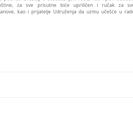
pštine, za sve prisutne biće upriličen i ručak za sv
lanove, kao i prijatelje Udruženja da uzmu učešće u rad