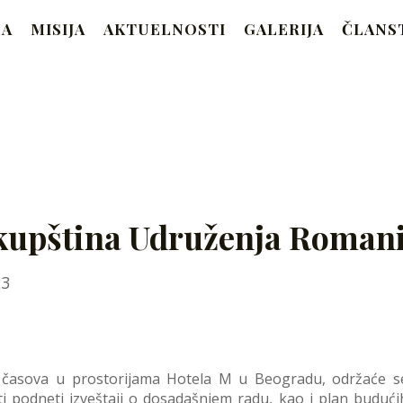
RAM
MA
MISIJA
AKTUELNOSTI
GALERIJA
ČLANS
Beograd
kupština Udruženja Romani
January
23
3,
2024
 časova u prostorijama Hotela M u Beogradu, održaće s
i podneti izveštaji o dosadašnjem radu, kao i plan budući