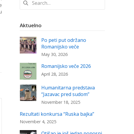
e
for:
u
Aktuelno
Po peti put održano
Romanijsko veče
May 30, 2026
Romanijsko veče 2026
April 28, 2026
Humanitarna predstava
“Jazavac pred sudom”
November 18, 2025
Rezultati konkursa “Ruska bajka”
November 4, 2025
Otišao je još jedan ponosni