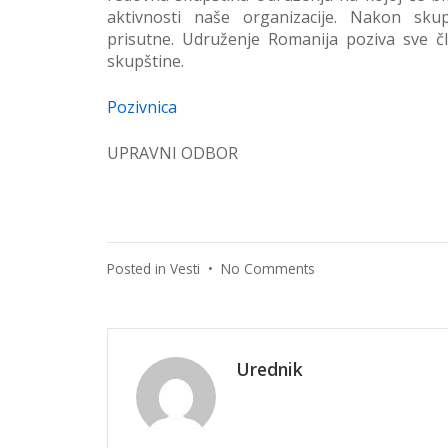
aktivnosti naše organizacije. Nakon sku
prisutne. Udruženje Romanija poziva sve č
skupštine.
Pozivnica
UPRAVNI ODBOR
on
Posted in
Vesti
•
No Comments
Skupština
Udruženja
Romanija
Urednik