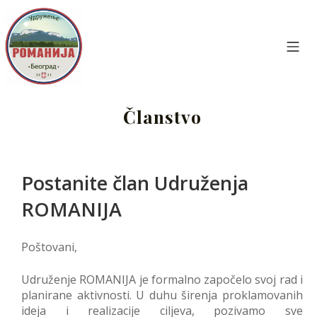
Skip
to
content
Mo
Udruženje Romanija Beograd
Članstvo
Postanite član Udruženja
ROMANIJA
Poštovani,
Udruženje ROMANIJA je formalno započelo svoj rad i
planirane aktivnosti. U duhu širenja proklamovanih
ideja i realizacije ciljeva, pozivamo sve