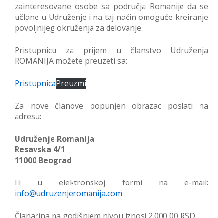
zainteresovane osobe sa područja Romanije da se
učlane u Udruženje i na taj način omoguće kreiranje
povoljnijeg okruženja za delovanje.
Pristupnicu za prijem u članstvo Udruženja
ROMANIJA možete preuzeti sa:
Pristupnica
Preuzmi
Za nove članove popunjen obrazac poslati na
adresu:
Udruženje Romanija
Resavska 4/1
11000 Beograd
Ili u elektronskoj formi na e-mail:
info@udruzenjeromanija.com
Članarina na godišnjem nivou iznosi 2.000,00 RSD.