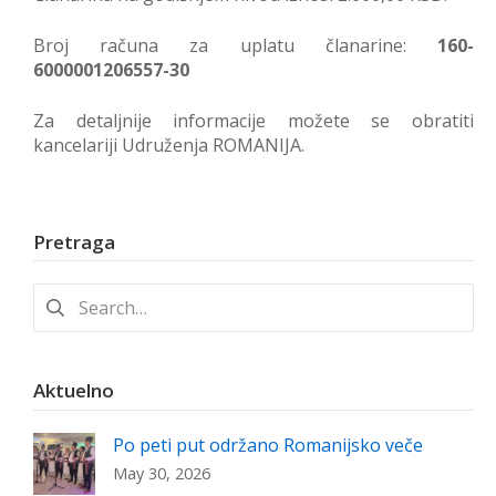
Broj računa za uplatu članarine:
160-
6000001206557-30
Za detaljnije informacije možete se obratiti
kancelariji Udruženja ROMANIJA.
Pretraga
Search
for:
Aktuelno
Po peti put održano Romanijsko veče
May 30, 2026