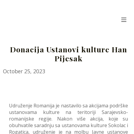
Skip
to
content
Mo
Udruženje Romanija Beograd
Donacija Ustanovi kulture Han
Pijesak
November
October 25, 2023
16,
2023
Udruženje Romanija je nastavilo sa akcijama podrške
ustanovama kulture na teritoriji Sarajevsko-
romanijske regije. Nakon više akcija, koje su
obuhvatile saradnju sa ustanovama kulture Sokolac i
Rogatica, udruženje je na molbu Javne ustanove