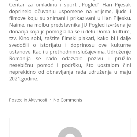
Centar za omladinu i sport ,,Pogled” Han Pijesak
doprinelo očuvanju uspomene na vrijeme, ljude i
filmove koju su snimani i prikazivani u Han Pijesku.
Naime, na molbu predstavnika JU Pogled izvršena je
donacija koja je pomogla da se u delu Doma kulture,
tzv. Kino sobi, zaštite filmski plakati, kako bi i dalje
svedočili o istorijatu i doprinosu ove kulturne
ustanove. Kao i u prethodnim slučajevima, Udruženje
Romanija se rado odazvalo pozivu i pružilo
nesebičnu pomoć i podršku, što uostalom čini
neprekidno od obnavljanja rada udruženja u maju
2021.godine.
on
Posted in
Aktivnosti
•
No Comments
Donacija
Ustanovi
kulture
Han
Pijesak