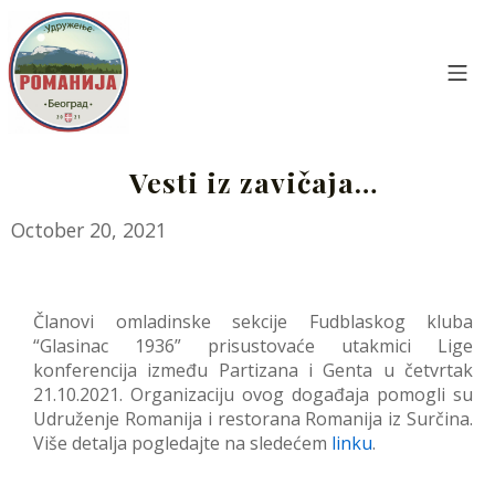
Skip
to
content
Mo
Udruženje Romanija Beograd
Vesti iz zavičaja…
March
October 20, 2021
7,
2022
Članovi omladinske sekcije Fudblaskog kluba
“Glasinac 1936” prisustovaće utakmici Lige
konferencija između Partizana i Genta u četvrtak
21.10.2021. Organizaciju ovog događaja pomogli su
Udruženje Romanija i restorana Romanija iz Surčina.
Više detalja pogledajte na sledećem
linku
.