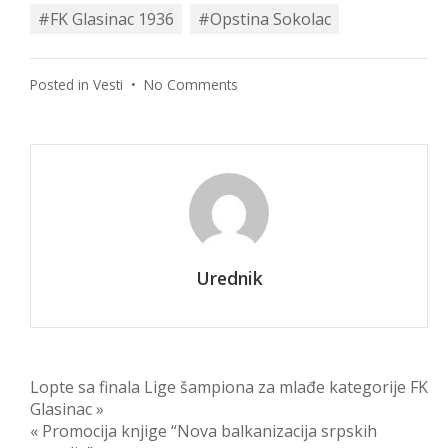
#FK Glasinac 1936
#Opstina Sokolac
on
Posted in
Vesti
•
No Comments
Vesti
iz
zavičaja…
Urednik
Post
Lopte sa finala Lige šampiona za mlađe kategorije FK
Glasinac »
navigation
« Promocija knjige “Nova balkanizacija srpskih