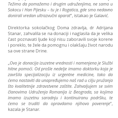
Težimo da pomažemo i drugim udruženjima, ne samo u
Sokocu i Han Pijesku – tu je i Rogatica, gde smo nedavno
donirali vredan ultrazvučni aparat
“, istakao je Galavić.
Direktorka sokolačkog Doma zdravlja, dr Adrijana
Stanar, zahvalila se na donaciji i naglasila da je velika
čast poznavati ljude koji nisu zaboravili svoje korene
i poreklo, te žele da pomognu i olakšaju život narodu
sa ove strane Drine.
„
Ovo je donacija izuzetne vrednosti i namenjena je Službi
hitne pomoći. Od prošle nedelje imamo doktorku koja je
završila specijalizaciju iz urgentne medicine, tako da
ćemo nastaviti da unapređujemo naš rad u cilju pružanja
što kvalitetnije zdravstvene zaštite. Zahvaljujem se svim
članovima Udruženja Romanija iz Beograda, sa kojima
imamo izuzetnu saradnju i kontinuiranu podršku, te
ćemo se truditi da opravdamo njihovo poverenje
“,
kazala je Stanar.