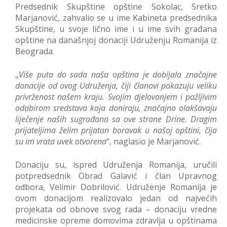
Predsednik Skupštine opštine Sokolac, Sretko
Marjanović, zahvalio se u ime Kabineta predsednika
Skupštine, u svoje lično ime i u ime svih građana
opštine na današnjoj donaciji Udruženju Romanija iz
Beograda.
„
Više puta do sada naša opština je dobijala značajne
donacije od ovog Udruženja, čiji članovi pokazuju veliku
privrženost našem kraju. Svojim djelovanjem i pažljivim
odabirom sredstava koja doniraju, značajno olakšavaju
liječenje naših sugrađana sa ove strane Drine. Dragim
prijateljima želim prijatan boravak u našoj opštini, čija
su im vrata uvek otvorena
“, naglasio je Marjanović.
Donaciju su, ispred Udruženja Romanija, uručili
potpredsednik Obrad Galavić i član Upravnog
odbora, Velimir Dobrilović. Udruženje Romanija je
ovom donacijom realizovalo jedan od najvećih
projekata od obnove svog rada – donaciju vredne
medicinske opreme domovima zdravlja u opštinama