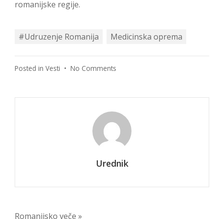
romanijske regije.
#Udruzenje Romanija
Medicinska oprema
on
Posted in
Vesti
•
No Comments
Uručene
donacije
Domovima
zdravlja
u
Sokocu
i
Han
Urednik
Pijesku
Romanijsko veče »