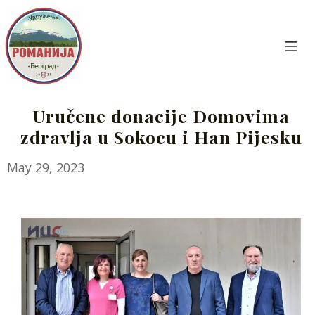
Skip
to
content
Mo
Udruženje Romanija Beograd
Uručene donacije Domovima
zdravlja u Sokocu i Han Pijesku
August
May 29, 2023
6,
2025