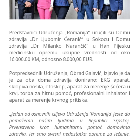
Predstavnici Udruženja „Romanija“ uručili su Domu
zdravlja „Dr Ljubomir Ćeranić“ u Sokocu i Domu
zdravlja „Dr Milanko Narančić“ u Han Pijesku
medicinsku opremu ukupne vrednosti od oko
16.000,00 KM, odnosno 8.000,00 EUR.
Potpredsednik Udruženja, Obrad Galavić, izjavio je da
je za oba doma zdravlja donirano: EKG aparat,
sklopiva nosila, otoskop, aparat za merenje šećera u
krvi, torba za hitnu pomoć, profesionalni inhalator i
aparat za merenje krvnog pritiska.
„
Jedan od osnovnih ciljeva Udruženja ‘Romanija’ jeste da
pomažemo našim ljudima u Republici Srpskoj.
Prvenstveno kroz humanitarnu pomoć domovima
zdravlja, jer smo svesni nedostatka opreme za lečenje.