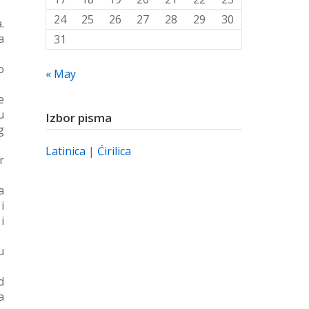
24
25
26
27
28
29
30
.
a
31
o
« May
e
u
Izbor pisma
g
Latinica
|
Ćirilica
r
a
i
i
u
d
a