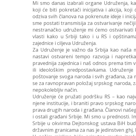
Mi smo danas izabrali organe Udruženja, k
koji će biti pokretači inicijativa i akcija, k
odziva svih članova na pokrenute ideje i inici
sme postati transmisija za ostvarivanje nečiji
nestranačko udruženje mi ćemo ostvarivati 
vlasti kako u Srbiji tako i u RS i opštinam
zajednice i ciljeva Udruženja.
Za Udruženje je važno da Srbija kao naša ma
nastavi ostvareni tempo razvoja i napretk
pravednija zajednica i naš odnos prema tim v
ili ideološkim predpostavkama. Udruženj
poštovanje svoga naroda i svih građana, za m
se za ravnopravan položaj srpskog naroda, za c
nepokolebljiv način.
Udruženje će pružati podršku RS – kao najv
njene institucije, i braniti pravo srpskog na
prava drugih naroda i građana. Članovi našeg
i ostali građani Srbije. Mi smo u prednosti. 
Srbije u okvirma Dejtonskog ustava BiH budu š
državnim granicama za nas je jedinstven ghj, 