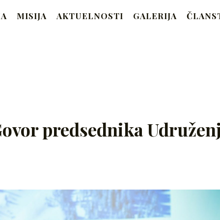
RAM
MA
MISIJA
AKTUELNOSTI
GALERIJA
ČLANS
Beograd
ovor predsednika Udružen
rch
22