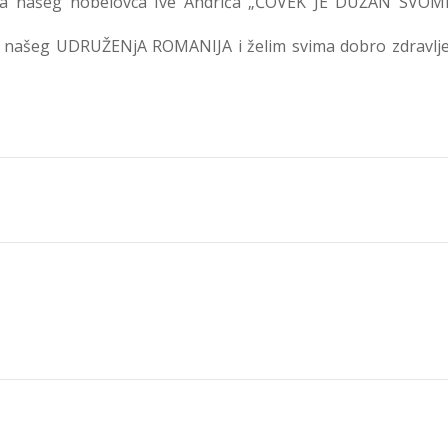
eka našeg nobelovca Ive Andrića „ČOVEK JE DUŽAN SVOM
a našeg UDRUŽENjA ROMANIJA i želim svima dobro zdravlje