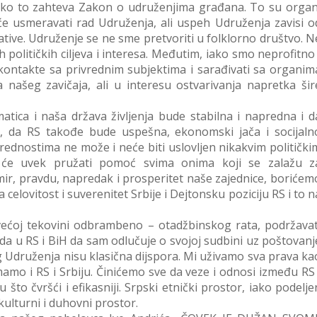
ako to zahteva Zakon o udruženjima građana. To su organ
oji će usmeravati rad Udruženja, ali uspeh Udruženja zavisi o
jative. Udruženje se ne sme pretvoriti u folklorno društvo. N
h političkih ciljeva i interesa. Međutim, iako smo neprofitno 
kontakte sa privrednim subjektima i sarađivati sa organim
a našeg zavičaja, ali u interesu ostvarivanja napretka šir
tica i naša država življenja bude stabilna i napredna i d
a, da RS takođe bude uspešna, ekonomski jača i socijaln
rednostima ne može i neće biti uslovljen nikakvim politički
e će uvek pružati pomoć svima onima koji se zalažu z
ir, pravdu, napredak i prosperitet naše zajednice, borićem
elovitost i suverenitet Srbije i Dejtonsku poziciju RS i to n
ećoj tekovini odbrambeno – otadžbinskog rata, podržavat
roda u RS i BiH da sam odlučuje o svojoj sudbini uz poštovanj
 Udruženja nisu klasična dijspora. Mi uživamo sva prava ka
Imamo i RS i Srbiju. Činićemo sve da veze i odnosi između RS 
to čvršći i efikasniji. Srpski etnički prostor, iako podelje
kulturni i duhovni prostor.