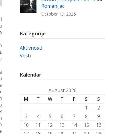
Romanijac
October 13, 2025
i
a
a
Kategorije
a
Aktivnosti
.
Vesti
e
a
Kalendar
u
e
August 2026
.
m
M
T
W
T
F
S
S
a
1
2
k
3
4
5
6
7
8
9
m
m
10
11
12
13
14
15
16
e
17
18
19
20
21
22
23