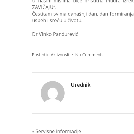
U našim mislima biće prisutna mudra izr
ZAVIČAJU“.
Čestitam svima današnji dan, dan formiranj
uspeh i sreću u životu.
Dr Vinko Pandurević
on
Posted in
Aktivnosti
•
No Comments
Govor
predsednika
Udruženja
Urednik
Post
« Servisne informacije