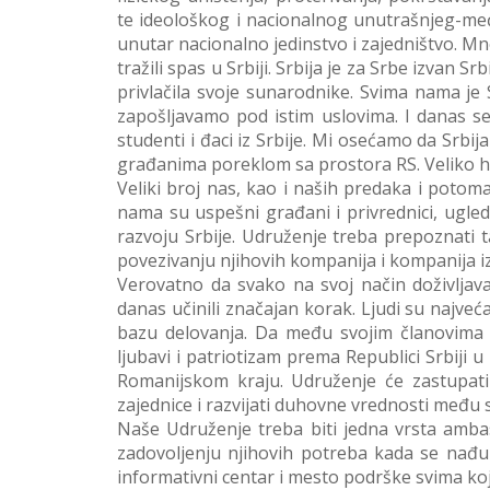
te ideološkog i nacionalnog unutrašnjeg-m
unutar nacionalno jedinstvo i zajedništvo. M
tražili spas u Srbiji. Srbija je za Srbe izvan 
privlačila svoje sunarodnike. Svima nama je 
zapošljavamo pod istim uslovima. I danas se
studenti i đaci iz Srbije. Mi osećamo da Srb
građanima poreklom sa prostora RS. Veliko h
Veliki broj nas, kao i naših predaka i potom
nama su uspešni građani i privrednici, ugle
razvoju Srbije. Udruženje treba prepoznati
povezivanju njihovih kompanija i kompanija iz
Verovatno da svako na svoj način doživljava
danas učinili značajan korak. Ljudi su najve
bazu delovanja. Da među svojim članovima š
ljubavi i patriotizam prema Republici Srbiji 
Romanijskom kraju. Udruženje će zastupati
zajednice i razvijati duhovne vrednosti među 
Naše Udruženje treba biti jedna vrsta ambas
zadovoljenju njihovih potreba kada se nađu u
informativni centar i mesto podrške svima ko