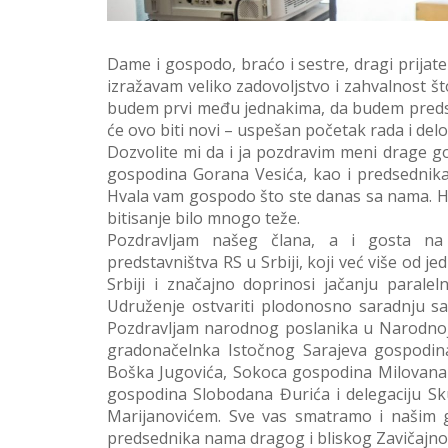
Dame i gospodo, braćo i sestre, dragi prijatelj
izražavam veliko zadovoljstvo i zahvalnost št
budem prvi među jednakima, da budem pred
će ovo biti novi – uspešan početak rada i del
Dozvolite mi da i ja pozdravim meni drage 
gospodina Gorana Vesića, kao i predsednika
Hvala vam gospodo što ste danas sa nama. H
bitisanje bilo mnogo teže.
Pozdravljam našeg člana, a i gosta na 
predstavništva RS u Srbiji, koji već više od j
Srbiji i značajno doprinosi jačanju parale
Udruženje ostvariti plodonosno saradnju sa 
Pozdravljam narodnog poslanika u Narodnoj 
gradonačelnka Istočnog Sarajeva gospodina
Boška Jugovića, Sokoca gospodina Milovana 
gospodina Slobodana Đurića i delegaciju S
Marijanovićem. Sve vas smatramo i našim g
predsednika nama dragog i bliskog Zavičajno