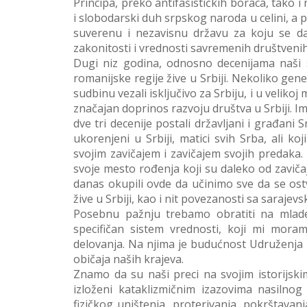
Principa, preko antifašističkih boraca, tako
i slobodarski duh srpskog naroda u celini, a p
suverenu i nezavisnu državu za koju se dan
zakonitosti i vrednosti savremenih društveni
Dugi niz godina, odnosno decenijama naši s
romanijske regije žive u Srbiji. Nekoliko gene
sudbinu vezali isključivo za Srbiju, i u velikoj
značajan doprinos razvoju društva u Srbiji. I
dve tri decenije postali državljani i građani 
ukorenjeni u Srbiji, matici svih Srba, ali
svojim zavičajem i zavičajem svojih predaka. 
svoje mesto rođenja koji su daleko od zavičaj
danas okupili ovde da učinimo sve da se ost
žive u Srbiji, kao i nit povezanosti sa saraj
Posebnu pažnju trebamo obratiti na mlade 
specifičan sistem vrednosti, koji mi mora
delovanja. Na njima je budućnost Udruženja 
običaja naših krajeva.
Znamo da su naši preci na svojim istorijski
izloženi kataklizmičnim izazovima nasilnog 
fizičkog uništenja, proterivanja, pokrštava