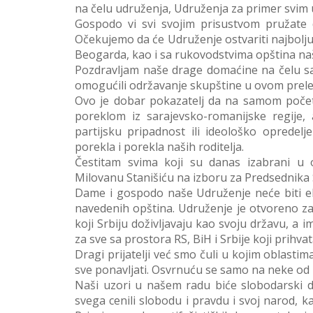
na čelu udruženja, Udruženja za primer svim 
Gospodo vi svi svojim prisustvom pružate 
Očekujemo da će Udruženje ostvariti najbol
Beogarda, kao i sa rukovodstvima opština naš
Pozdravljam naše drage domaćine na čelu s
omogućili održavanje skupštine u ovom prele
Ovo je dobar pokazatelj da na samom počet
poreklom iz sarajevsko-romanijske regije,
partijsku pripadnost ili ideološko opredel
porekla i porekla naših roditelja.
Čestitam svima koji su danas izabrani u
Milovanu Stanišiću na izboru za Predsednika
Dame i gospodo naše Udruženje neće biti ek
navedenih opština. Udruženje je otvoreno za s
koji Srbiju doživljavaju kao svoju državu, a 
za sve sa prostora RS, BiH i Srbije koji prihva
Dragi prijatelji već smo čuli u kojim oblastim
sve ponavljati. Osvrnuću se samo na neke od n
Naši uzori u našem radu biće slobodarski du
svega cenili slobodu i pravdu i svoj narod, k