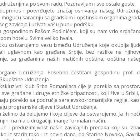
udruženjima po svom radu. Pozdravljam i sve ostale goste.
doprinos i potvrđujete značaj osnivanja našeg Udruženja
ju moguću saradnju sa gradskim i opštinskim organima grad
eg zavičaja i uživati vašu punu podršku.
a gospodinom Rašom Podinićem, koji su nam vrlo srdačan
pom hotelu. Svima veliko hvala.
ku ostvarujemo vezu između Udruženja koje okuplja ljud
 ali uglavnom kao građane Srbije, bez razlike na njihov
jenje, sa građanima naših matičnih opština, opština naše
 organe Udruženja. Posebno čestitam gospodinu prof. d
 Skupštine Udruženja.
skluzivni klub Srba Romanijaca čije je poreklo sa prostor
ve građane i druge etničke pripadnosti, koji žive u Srbiji, 
imaju poreklo sa područja sarajevsko-romanijske regije, kao 
taju programske ciljeve i Statut Udruženja.
a želimo da delujemo i koje ciljeve da ostvarujemo. Ja ih neć
jih, na malo drugačiji, manje formalan način.
h i preduzimljivost naših zavičajnih predaka koji su izna
ako iz starih tako i iz novih dana, od Starine Novaka, Gavril