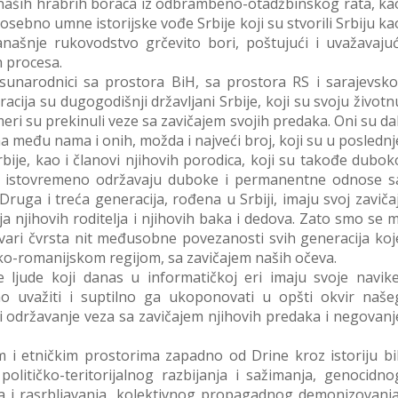
 i naših hrabrih boraca iz odbrambeno-otadžbinskog rata, ka
osebno umne istorijske vođe Srbije koji su stvorili Srbiju ka
ašnje rukovodstvo grčevito bori, poštujući i uvažavajuć
h procesa.
unarodnici sa prostora BiH, sa prostora RS i sarajevsko
racija su dugogodišnji državljani Srbije, koji su svoju životn
 meri su prekinuli veze sa zavičajem svojih predaka. Oni su dal
ma među nama i onih, možda i najveći broj, koji su u poslednj
Srbije, kao i članovi njihovih porodica, koji su takođe dubok
 koji istovremeno održavaju duboke i permanentne odnose s
Druga i treća generacija, rođena u Srbiji, imaju svoj zavičaj
a njihovih roditelja i njihovih baka i dedova. Zato smo se m
vari čvrsta nit međusobne povezanosti svih generacija koj
evsko-romanijskom regijom, sa zavičajem naših očeva.
ljude koji danas u informatičkoj eri imaju svoje navike
mo uvažiti i suptilno ga ukoponovati u opšti okvir naše
i održavanje veza sa zavičajem njihovih predaka i negovanj
m i etničkim prostorima zapadno od Drine kroz istoriju bil
političko-teritorijalnog razbijanja i sažimanja, genocidno
nja i rasrbljavanja, kolektivnog propagadnog demonizovanja