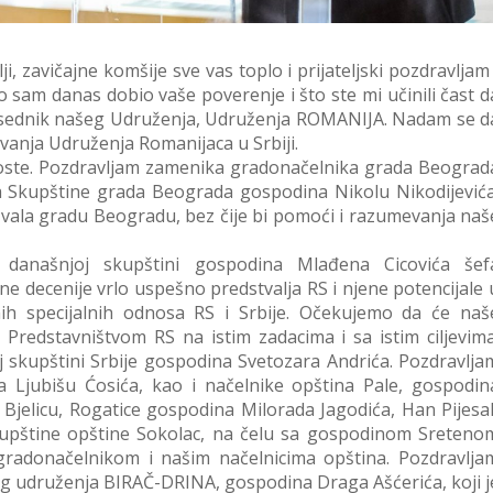
i, zavičajne komšije sve vas toplo i prijateljski pozdravljam 
o sam danas dobio vaše poverenje i što ste mi učinili čast d
sednik našeg Udruženja, Udruženja ROMANIJA. Nadam se d
ovanja Udruženja Romanijaca u Srbiji.
goste. Pozdravljam zamenika gradonačelnika grada Beograd
 Skupštine grada Beograda gospodina Nikolu Nikodijevića
vala gradu Beogradu, bez čije bi pomoći i razumevanja naš
današnjoj skupštini gospodina Mlađena Cicovića šef
edne decenije vrlo uspešno predstvalja RS i njene potencijale 
lnih specijalnih odnosa RS i Srbije. Očekujemo da će naš
Predstavništvom RS na istim zadacima i sa istim ciljevima
skupštini Srbije gospodina Svetozara Andrića. Pozdravlja
 Ljubišu Ćosića, kao i načelnike opština Pale, gospodin
Bjelicu, Rogatice gospodina Milorada Jagodića, Han Pijesa
kupštine opštine Sokolac, na čelu sa gospodinom Sreteno
radonačelnikom i našim načelnicima opština. Pozdravlja
g udruženja BIRAČ-DRINA, gospodina Draga Ašćerića, koji j