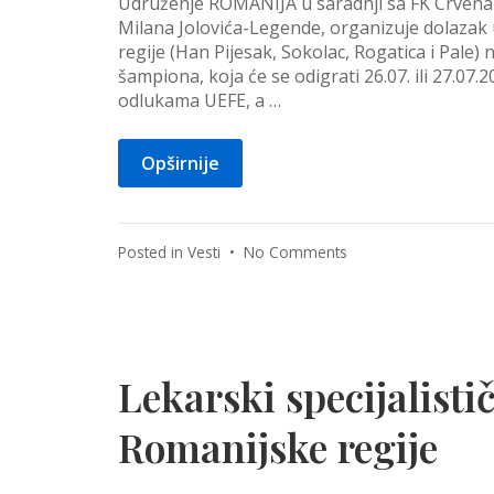
Udruženje ROMANIJA u saradnji sa FK Crvena 
Milana Jolovića-Legende, organizuje dolazak 
regije (Han Pijesak, Sokolac, Rogatica i Pale)
šampiona, koja će se odigrati 26.07. ili 27.0
odlukama UEFE, a …
Opširnije
on
Posted in
Vesti
•
No Comments
Dolazak
dece
na
fudbalsku
utakmicu
Lekarski specijalisti
Crvene
zvezde
Romanijske regije
u
kvalifikacijama