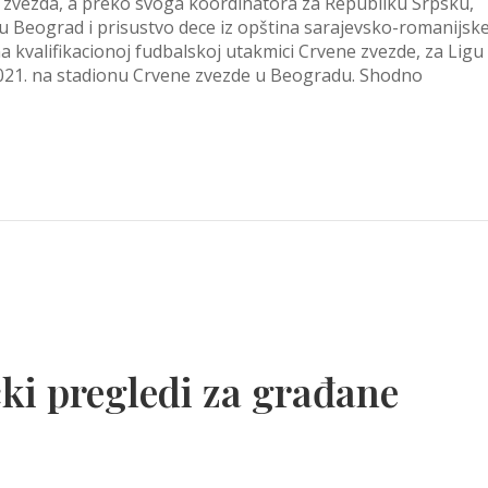
zvezda, a preko svoga koordinatora za Republiku Srpsku,
u Beograd i prisustvo dece iz opština sarajevsko-romanijsk
 na kvalifikacionoj fudbalskoj utakmici Crvene zvezde, za Ligu
7.2021. na stadionu Crvene zvezde u Beogradu. Shodno
čki pregledi za građane