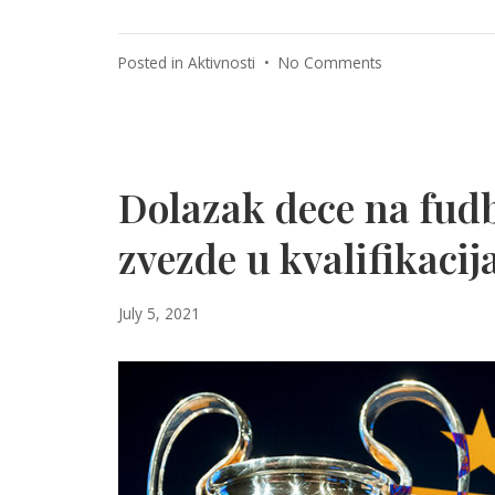
on
Posted in
Aktivnosti
•
No Comments
Obavljeni
besplatni
zdravstveni
specijalistički
pregledi
Dolazak dece na fud
u
Domu
zvezde u kvalifikaci
zdravlja
u
March
July 5, 2021
Sokocu
7,
2022