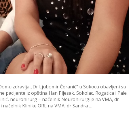
u Domu zdravlja „Dr Ljubomir Ćeranić“ u Sokocu obavljeni su
ene pacijente iz opština Han Pijesak, Sokolac, Rogatica i Pale.
Minić, neurohirurg – načelnik Neurohirurgije na VMA, dr
vši načelnik Klinike ORL na VMA, dr Sandra …