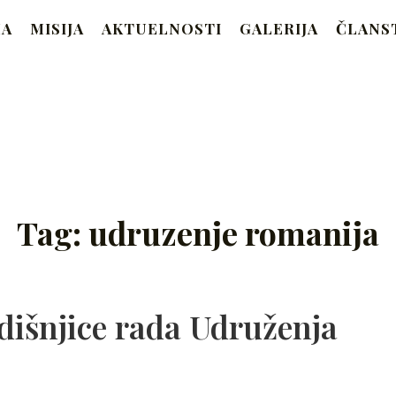
RAM
MA
MISIJA
AKTUELNOSTI
GALERIJA
ČLANS
Beograd
Tag:
udruzenje romanija
dišnjice rada Udruženja