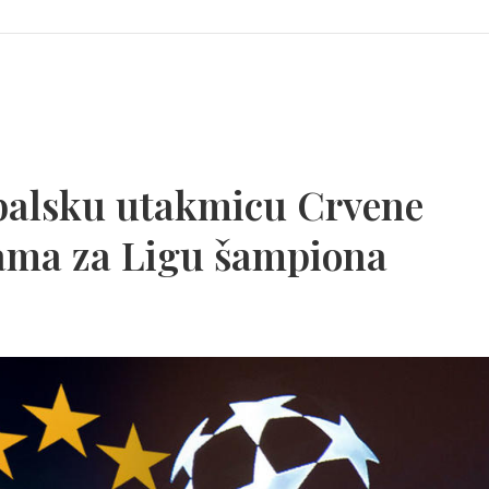
balsku utakmicu Crvene
jama za Ligu šampiona