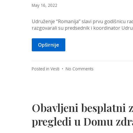
May
May 16, 2022
16,
2022
Udruženje “Romanija” slavi prvu godišnicu ra
razgovarali su predsednik i koordinator Udruž
Opširnije
on
Posted in
Vesti
•
No Comments
Intervju
povodom
godišnjice
rada
Udruženja
Obavljeni besplatni z
“Romanija”
pregledi u Domu zdr