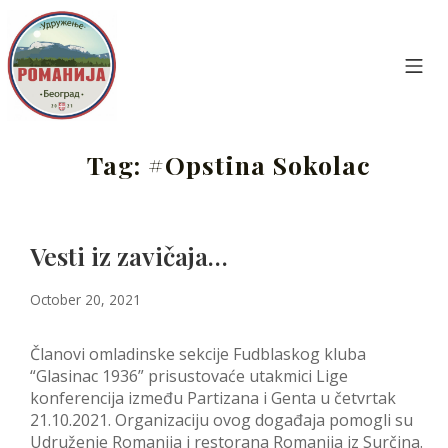
Skip
to
content
Mo
Udruženje Romanija Beograd
Tag:
#Opstina Sokolac
Vesti iz zavičaja…
March
October 20, 2021
7,
2022
Članovi omladinske sekcije Fudblaskog kluba
“Glasinac 1936” prisustovaće utakmici Lige
konferencija između Partizana i Genta u četvrtak
21.10.2021. Organizaciju ovog događaja pomogli su
Udruženje Romanija i restorana Romanija iz Surčina.