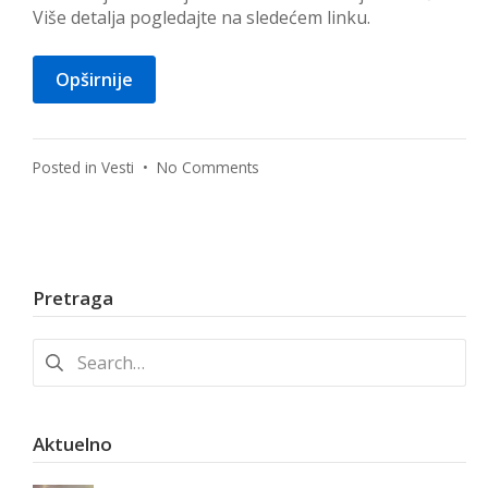
Više detalja pogledajte na sledećem linku.
Opširnije
on
Posted in
Vesti
•
No Comments
Vesti
iz
zavičaja…
Pretraga
Search
for:
Aktuelno