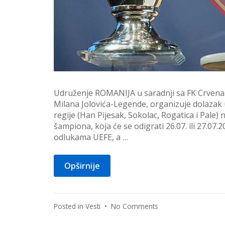
Udruženje ROMANIJA u saradnji sa FK Crvena 
Milana Jolovića-Legende, organizuje dolazak 
regije (Han Pijesak, Sokolac, Rogatica i Pale)
šampiona, koja će se odigrati 26.07. ili 27.0
odlukama UEFE, a …
Opširnije
on
Posted in
Vesti
•
No Comments
Dolazak