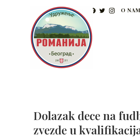
Skip
FACEBOOK
TWITTER
INSTAG
to
O NA
content
Udruženje Romanija 
Dolazak dece na fud
zvezde u kvalifikaci