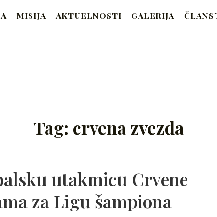
RAM
MA
MISIJA
AKTUELNOSTI
GALERIJA
ČLANS
Beograd
Tag:
crvena zvezda
balsku utakmicu Crvene
jama za Ligu šampiona