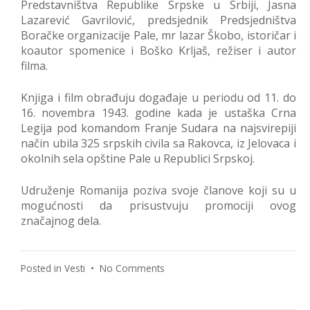
Predstavništva Republike Srpske u Srbiji, Jasna
Lazarević Gavrilović, predsjednik Predsjedništva
Boračke organizacije Pale, mr lazar Škobo, istoričar i
koautor spomenice i Boško Krljaš, režiser i autor
filma.
Knjiga i film obrađuju događaje u periodu od 11. do
16. novembra 1943. godine kada je ustaška Crna
Legija pod komandom Franje Sudara na najsvirepiji
način ubila 325 srpskih civila sa Rakovca, iz Jelovaca i
okolnih sela opštine Pale u Republici Srpskoj.
Udruženje Romanija poziva svoje članove koji su u
mogućnosti da prisustvuju promociji ovog
značajnog dela.
on
Posted in
Vesti
•
No Comments
Promocija
knjige