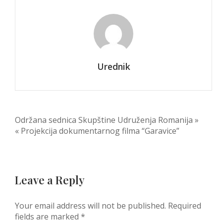
i
filma
„80
godina
ćutanja
–
Urednik
ustaški
zločini
na
Rakovcu
i
Post
Održana sednica Skupštine Udruženja Romanija »
u
« Projekcija dokumentarnog filma “Garavice”
navigation
Jelovcima
1943-
2023“
Leave a Reply
Your email address will not be published.
Required
fields are marked
*