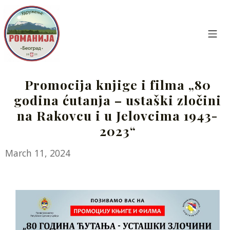
Skip
to
content
Mo
Udruženje Romanija Beograd
Promocija knjige i filma „80
godina ćutanja – ustaški zločini
na Rakovcu i u Jelovcima 1943-
2023“
March
March 11, 2024
11,
2024