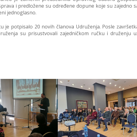
sprava i predložene su određene dopune koje su zajedno s
eni jednoglasno.
u je potpisalo 20 novih članova Udruženja. Posle završetk
ruženja su prisustvovali zajedničkom ručku i druženju u