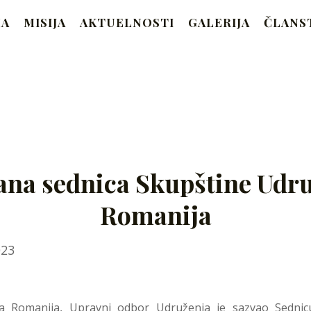
RAM
MA
MISIJA
AKTUELNOSTI
GALERIJA
ČLANS
Beograd
na sednica Skupštine Udr
Romanija
January
023
3,
2024
nja Romanija, Upravni odbor Udruženja je sazvao Sednic