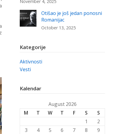
November 4, 2025
a
Otišao je još jedan ponosni
Romanijac
a
October 13, 2025
z
Kategorije
Aktivnosti
Vesti
Kalendar
August 2026
M
T
W
T
F
S
S
1
2
3
4
5
6
7
8
9