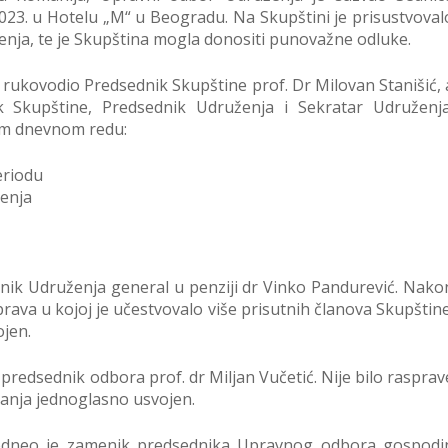
023. u Hotelu „M“ u Beogradu. Na Skupštini je prisustvoval
enja, te je Skupština mogla donositi punovažne odluke.
e rukovodio Predsednik Skupštine prof. Dr Milovan Stanišić, 
k Skupštine, Predsednik Udruženja i Sekratar Udruženja
om dnevnom redu:
eriodu
enja
nik Udruženja general u penziji dr Vinko Pandurević. Nako
ava u kojoj je učestvovalo više prisutnih članova Skupštine
ojen.
redsednik odbora prof. dr Miljan Vučetić. Nije bilo rasprav
sanja jednoglasno usvojen.
podneo je zamenik predsednika Upravnog odbora gospodi