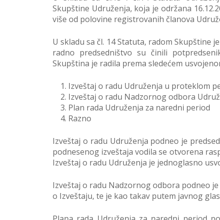
Skupštine Udruženja, koja je održana 16.12.2
više od polovine registrovanih članova Udruž
U skladu sa čl. 14 Statuta, radom Skupštine j
radno predsedništvo su činili potpredseni
Skupština je radila prema sledećem usvojen
Izveštaj o radu Udruženja u proteklom p
Izveštaj o radu Nadzornog odbora Udruž
Plan rada Udruženja za naredni period
Razno
Izveštaj o radu Udruženja podneo je predsed
podnesenog izveštaja vodila se otvorena raspr
Izveštaj o radu Udruženja je jednoglasno usv
Izveštaj o radu Nadzornog odbora podneo je p
o Izveštaju, te je kao takav putem javnog gla
Plana rada Udruženja za naredni period 