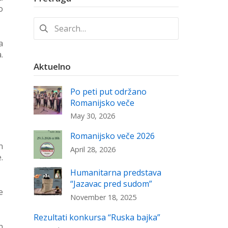
o
Search
for:
a
.
Aktuelno
Po peti put održano
Romanijsko veče
May 30, 2026
Romanijsko veče 2026
n
April 28, 2026
.
Humanitarna predstava
“Jazavac pred sudom”
e
November 18, 2025
Rezultati konkursa “Ruska bajka”
n