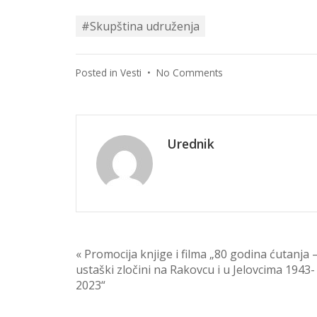
#Skupština udruženja
on
Posted in
Vesti
•
No Comments
Održana
sednica
Skupštine
Udruženja
Urednik
Romanija
Post
« Promocija knjige i filma „80 godina ćutanja 
ustaški zločini na Rakovcu i u Jelovcima 1943-
navigation
2023“