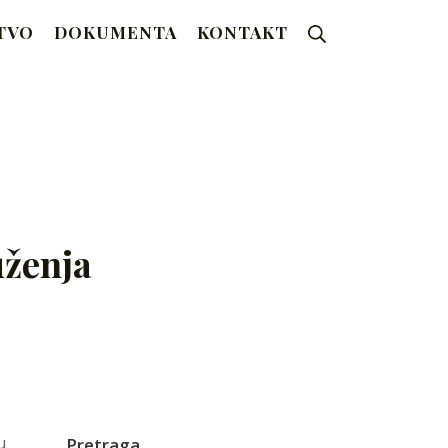
Search
TVO
DOKUMENTA
KONTAKT
uženja
u
Pretraga