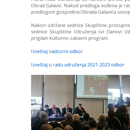
Obrad Galavić. Nakod predloga vođena je ra
predlogom gospodina Obrada Galavića usvoj
Nakon održane sednice Skupštine pristupnic
sednice Skupštine Udruženja svi članovi Ud
prigdan kulturno-zabavni program.
Izveštaj nadzorni odbor
Izveštaj o radu udruženja 2021-2023 odbor