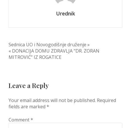
Urednik
Post
Sednica UO i Novogodišnje druženje »
« DONACIJA DOMU ZDRAVLJA “DR. ZORAN
navigation
MITROVIĆ” IZ ROGATICE
Leave a Reply
Your email address will not be published.
Required
fields are marked
*
Comment
*