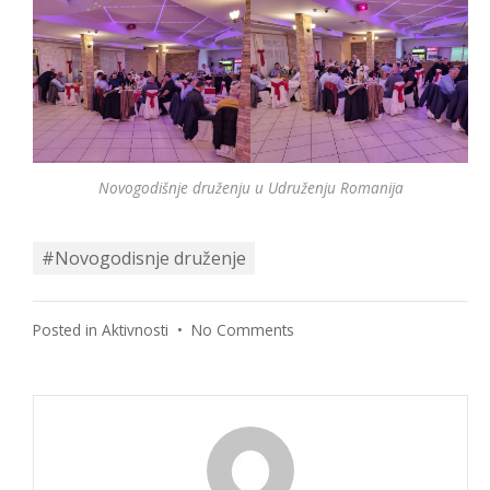
Novogodišnje druženju u Udruženju Romanija
#Novogodisnje druženje
on
Posted in
Aktivnosti
•
No Comments
Obeležen
završetak
uspešne
godine
Udruženja
Romanija