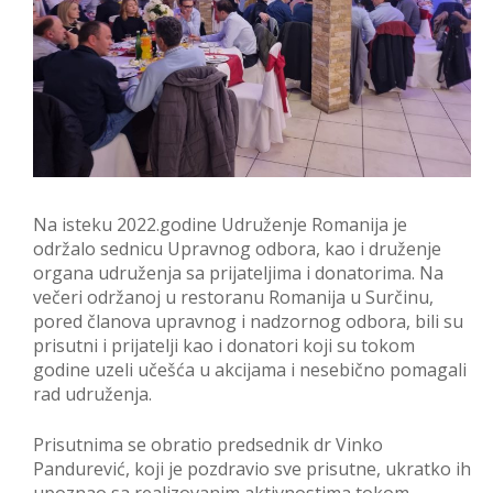
Na isteku 2022.godine Udruženje Romanija je
održalo sednicu Upravnog odbora, kao i druženje
organa udruženja sa prijateljima i donatorima. Na
večeri održanoj u restoranu Romanija u Surčinu,
pored članova upravnog i nadzornog odbora, bili su
prisutni i prijatelji kao i donatori koji su tokom
godine uzeli učešća u akcijama i nesebično pomagali
rad udruženja.
Prisutnima se obratio predsednik dr Vinko
Pandurević, koji je pozdravio sve prisutne, ukratko ih
upoznao sa realizovanim aktivnostima tokom