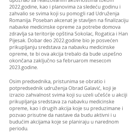
2022.godine, kao i planovima za sledeću godinu i
zahvalio se svima koji su pomogli rad Udruženja
Romanija. Poseban akcenat je stavljen na finalizaciju
nabavke medicinske opreme za potrebe domova
zdravlja sa teritorije opština Sokolac, Rogatica i Han
Pijesak. Dobar deo 2022.godine bio je posvećen
prikupljanju sredstava za nabavku medicinske
opreme, te bi ova akcija trebalo da bude uspešno
okončana zaključno sa februarom mesecom
2023.godine.
Osim predsednika, pristunima se obratio i
potpredsednik udruženja Obrad Galavić, koji je
izrazio zahvalnost svima koji su uzeli učešće u akciji
prikupljanja sredstava za nabavku medicinske
opreme, kao i drugih akcija koje su preduzimane i
pozvao prisutne da nastave da budu aktivni i u
budućim akcijama koje se planiraju u narednom
periodu.