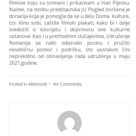
filmove koju su snimani i prikazivani u Han Pijesku.
Naime, na molbu predstavnika JU Pogled izvršena je
donacija koja je pomogla da se u delu Doma kulture,
tzv. Kino sobi, zaštite filmski plakati, kako bi i dalje
svedočili o istorijatu i doprinosu ove kulturne
ustanove. Kao i u prethodnim slučajevima, Udruženje
Romanija se rado odazvalo pozivu i pružilo
nesebičnu pomoć i podršku, što uostalom čini
neprekidno od obnavljanja rada udruženja u maju
2021.godine.
on
Posted in
Aktivnosti
•
No Comments
Donacija
Ustanovi
kulture
Han
Pijesak