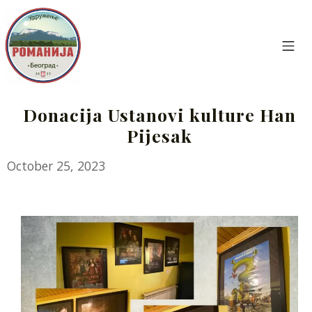
Skip
to
content
Mo
Udruženje Romanija Beograd
Donacija Ustanovi kulture Han
Pijesak
November
October 25, 2023
16,
2023