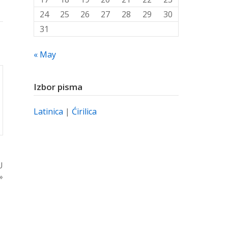
24
25
26
27
28
29
30
31
« May
Izbor pisma
Latinica
|
Ćirilica
U
»