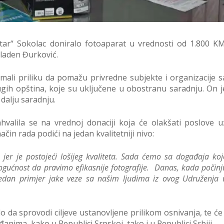
ar“ Sokolac doniralo fotoaparat u vrednosti od 1.800 KM
laden Đurković.
imali priliku da pomažu privredne subjekte i organizacije s
rugih opština, koje su uključene u obostranu saradnju. On j
 dalju saradnju.
ahvalila se na vrednoj donaciji koja će olakšati poslove u
čin rada podići na jedan kvalitetniji nivo:
jer je postojeći lošijeg kvaliteta. Sada ćemo sa događaja koj
ogućnost da pravimo efikasnije fotografije. Danas, kada počinj
 jedan primjer jake veze sa našim ljudima iz ovog Udruženja 
 da sprovodi ciljeve ustanovljene prilikom osnivanja, te će 
ima, kako u Republici Srpskoj, tako i u Republici Srbiji.