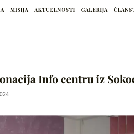
RAM
MA
MISIJA
AKTUELNOSTI
GALERIJA
ČLANS
Beograd
onacija Info centru iz Soko
August
2024
6,
2025