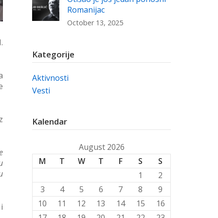
Romanijac
October 13, 2025
.
Kategorije
a
Aktivnosti
e
Vesti
z
Kalendar
August 2026
e
M
T
W
T
F
S
S
u
u
1
2
3
4
5
6
7
8
9
10
11
12
13
14
15
16
i
17
18
19
20
21
22
23