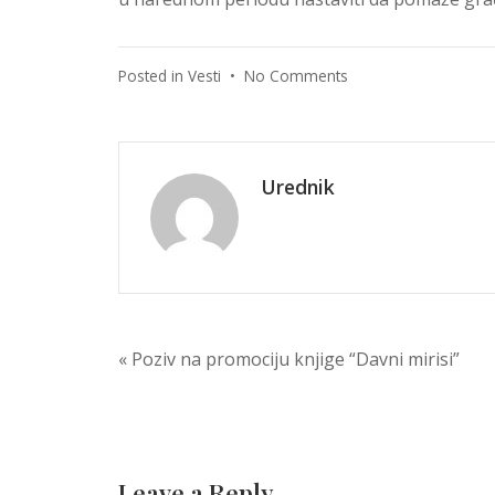
on
Posted in
Vesti
•
No Comments
Donacija
Info
centru
iz
Urednik
Sokoca
Post
« Poziv na promociju knjige “Davni mirisi”
navigation
Leave a Reply