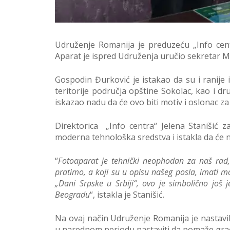
Udruženje Romanija je preduzeću „Info cent
Aparat je ispred Udruženja uručio sekretar M
Gospodin Đurković je istakao da su i ranije 
teritorije područja opštine Sokolac, kao i d
iskazao nadu da će ovo biti motiv i oslonac za
Direktorica „Info centra“ Jelena Stanišić z
moderna tehnološka sredstva i istakla da će na
“
Fotoaparat je tehnički neophodan za naš rad, 
pratimo, a koji su u opisu našeg posla, imati m
„Dani Srpske u Srbiji“, ovo je simbolično još
Beogradu
“, istakla je Stanišić.
Na ovaj način Udruženje Romanija je nastavilo
u narednom periodu nastaviti da pomaže građan